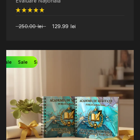
Evaluare Națională
din 5
250.00
lei
129.99
lei
Sale
Sale
Sale