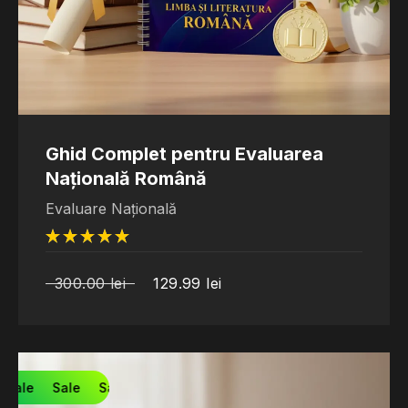
Ghid Complet pentru Evaluarea
Națională Română
Evaluare Națională
din 5
300.00
lei
129.99
lei
Sale
Sale
Sale