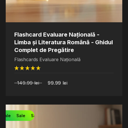
Flashcard Evaluare Națională -
Limba și Literatura Română - Ghidul
Complet de Pregătire
Flashcards Evaluare Națională
din 5
149.99
lei
99.99
lei
Sale
Sale
Sale