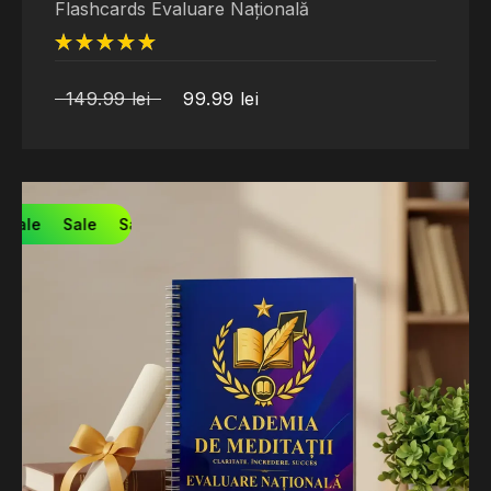
Flashcards Evaluare Națională
din 5
149.99
lei
99.99
lei
Sale
Sale
Sale